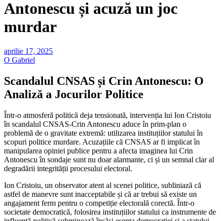
Antonescu și acuză un joc
murdar
aprilie 17, 2025
O Gabriel
Scandalul CNSAS și Crin Antonescu: O
Analiză a Jocurilor Politice
Într-o atmosferă politică deja tensionată, intervenția lui Ion Cristoiu
în scandalul CNSAS-Crin Antonescu aduce în prim-plan o
problemă de o gravitate extremă: utilizarea instituțiilor statului în
scopuri politice murdare. Acuzațiile că CNSAS ar fi implicat în
manipularea opiniei publice pentru a afecta imaginea lui Crin
Antonescu în sondaje sunt nu doar alarmante, ci și un semnal clar al
degradării integrității procesului electoral.
Ion Cristoiu, un observator atent al scenei politice, subliniază că
astfel de manevre sunt inacceptabile și că ar trebui să existe un
angajament ferm pentru o competiție electorală corectă. Într-o
societate democratică, folosirea instituțiilor statului ca instrumente de
influență politică subminează însăși esența democrației și a statului