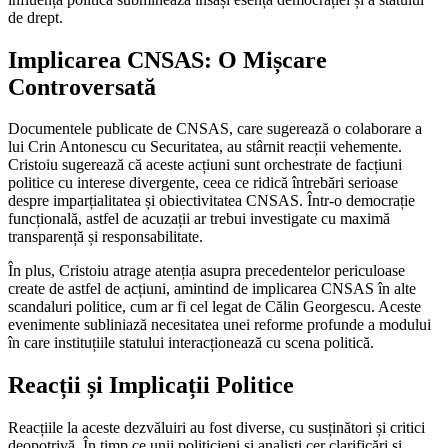
de drept.
Implicarea CNSAS: O Mișcare
Controversată
Documentele publicate de CNSAS, care sugerează o colaborare a
lui Crin Antonescu cu Securitatea, au stârnit reacții vehemente.
Cristoiu sugerează că aceste acțiuni sunt orchestrate de facțiuni
politice cu interese divergente, ceea ce ridică întrebări serioase
despre imparțialitatea și obiectivitatea CNSAS. Într-o democrație
funcțională, astfel de acuzații ar trebui investigate cu maximă
transparență și responsabilitate.
În plus, Cristoiu atrage atenția asupra precedentelor periculoase
create de astfel de acțiuni, amintind de implicarea CNSAS în alte
scandaluri politice, cum ar fi cel legat de Călin Georgescu. Aceste
evenimente subliniază necesitatea unei reforme profunde a modului
în care instituțiile statului interacționează cu scena politică.
Reacții și Implicații Politice
Reacțiile la aceste dezvăluiri au fost diverse, cu susținători și critici
deopotrivă. În timp ce unii politicieni și analiști cer clarificări și