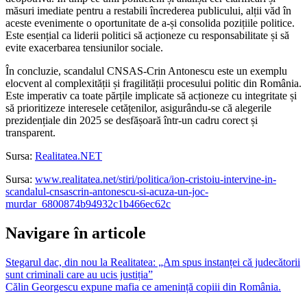
măsuri imediate pentru a restabili încrederea publicului, alții văd în
aceste evenimente o oportunitate de a-și consolida pozițiile politice.
Este esențial ca liderii politici să acționeze cu responsabilitate și să
evite exacerbarea tensiunilor sociale.
În concluzie, scandalul CNSAS-Crin Antonescu este un exemplu
elocvent al complexității și fragilității procesului politic din România.
Este imperativ ca toate părțile implicate să acționeze cu integritate și
să prioritizeze interesele cetățenilor, asigurându-se că alegerile
prezidențiale din 2025 se desfășoară într-un cadru corect și
transparent.
Sursa:
Realitatea.NET
Sursa:
www.realitatea.net/stiri/politica/ion-cristoiu-intervine-in-
scandalul-cnsascrin-antonescu-si-acuza-un-joc-
murdar_6800874b94932c1b466ec62c
Navigare în articole
Stegarul dac, din nou la Realitatea: „Am spus instanței că judecătorii
sunt criminali care au ucis justiția”
Călin Georgescu expune mafia ce amenință copiii din România.