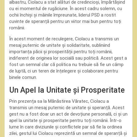
albastru, Ciolacu a stat alături de credincioși, împărtășind
cu ei momentul de rugăciune. În acest cadru solemn, cu
ochii închiși și mâinile împreunate, liderul PSD a rostit
cuvinte de speranță pentru un viitor mai bun pentru toți
românii.
În acest moment de reculegere, Ciolacu a transmis un
mesaj puternic de unitate și solidaritate, subliniind
importanța păcii și prosperității pentru toți românii,
indiferent de originea lor socială sau politică. Acest gest a
fost un semnal clar că politica nu trebuie să fie un câmp
de luptă, ci un teren de înțelegere și colaborare pentru
binele comun.
Un Apel la Unitate și Prosperitate
Prin prezența sa la Mănăstirea Văratec, Ciolacu a
transmis un mesaj puternic de unitate și speranță. Acest
gest nu a fost doar un act de devoțiune personală, ci și un
apel la unitate și prosperitate pentru toți românii. Într-o
lume în care diviziunile și conflictele par să fie la ordinea
zilei, gestul lui Ciolacu reprezintă un semnal de speranță și