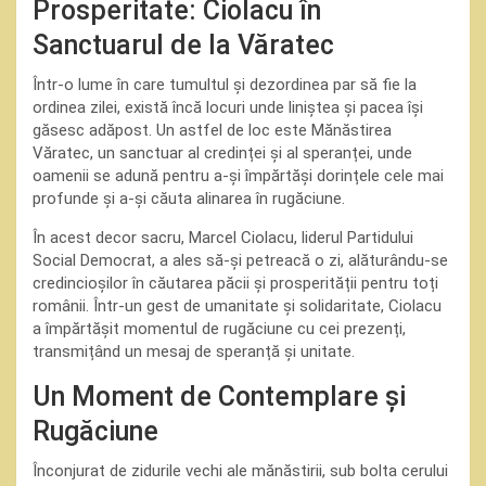
Prosperitate: Ciolacu în
Sanctuarul de la Văratec
Într-o lume în care tumultul și dezordinea par să fie la
ordinea zilei, există încă locuri unde liniștea și pacea își
găsesc adăpost. Un astfel de loc este Mănăstirea
Văratec, un sanctuar al credinței și al speranței, unde
oamenii se adună pentru a-și împărtăși dorințele cele mai
profunde și a-și căuta alinarea în rugăciune.
În acest decor sacru, Marcel Ciolacu, liderul Partidului
Social Democrat, a ales să-și petreacă o zi, alăturându-se
credincioșilor în căutarea păcii și prosperității pentru toți
românii. Într-un gest de umanitate și solidaritate, Ciolacu
a împărtășit momentul de rugăciune cu cei prezenți,
transmițând un mesaj de speranță și unitate.
Un Moment de Contemplare și
Rugăciune
Înconjurat de zidurile vechi ale mănăstirii, sub bolta cerului