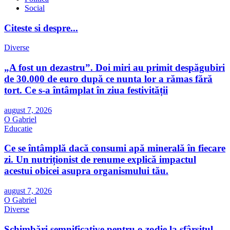
Social
Citeste si despre...
Diverse
„A fost un dezastru”. Doi miri au primit despăgubiri
de 30.000 de euro după ce nunta lor a rămas fără
tort. Ce s-a întâmplat în ziua festivității
august 7, 2026
O Gabriel
Educatie
Ce se întâmplă dacă consumi apă minerală în fiecare
zi. Un nutriționist de renume explică impactul
acestui obicei asupra organismului tău.
august 7, 2026
O Gabriel
Diverse
Schimbări semnificative pentru o zodie la sfârșitul