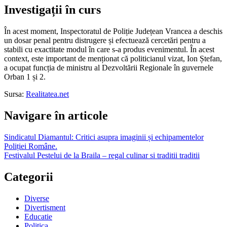
Investigații în curs
În acest moment, Inspectoratul de Poliție Județean Vrancea a deschis
un dosar penal pentru distrugere și efectuează cercetări pentru a
stabili cu exactitate modul în care s-a produs evenimentul. În acest
context, este important de menționat că politicianul vizat, Ion Ștefan,
a ocupat funcția de ministru al Dezvoltării Regionale în guvernele
Orban 1 și 2.
Sursa:
Realitatea.net
Navigare în articole
Sindicatul Diamantul: Critici asupra imaginii și echipamentelor
Poliției Române.
Festivalul Pestelui de la Braila – regal culinar si traditii traditii
Categorii
Diverse
Divertisment
Educatie
Politica