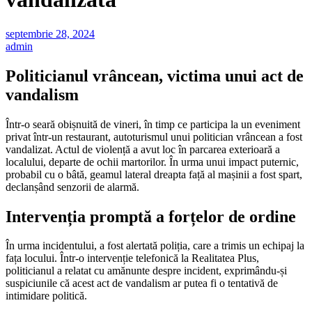
septembrie 28, 2024
admin
Politicianul vrâncean, victima unui act de
vandalism
Într-o seară obișnuită de vineri, în timp ce participa la un eveniment
privat într-un restaurant, autoturismul unui politician vrâncean a fost
vandalizat. Actul de violență a avut loc în parcarea exterioară a
localului, departe de ochii martorilor. În urma unui impact puternic,
probabil cu o bâtă, geamul lateral dreapta față al mașinii a fost spart,
declanșând senzorii de alarmă.
Intervenția promptă a forțelor de ordine
În urma incidentului, a fost alertată poliția, care a trimis un echipaj la
fața locului. Într-o intervenție telefonică la Realitatea Plus,
politicianul a relatat cu amănunte despre incident, exprimându-și
suspiciunile că acest act de vandalism ar putea fi o tentativă de
intimidare politică.