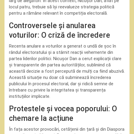
larg de alegători. În acest context, Nicușor Dan, aflat pe
locul patru, trebuie să își reevalueze strategia politică
pentru a rămâne relevant în competiția electorală.
Controversele și anularea
voturilor: O criză de încredere
Recenta anulare a voturilor a generat o undă de șoc în
rândul electoratului și a stârnit reacții vehemente din
partea liderilor politici. Nicușor Dan a cerut explicații clare
și transparente din partea autorităților, subliniind că
această decizie a fost percepută de mulți ca fiind abuzivă.
Această situație nu doar că subminează încrederea
publicului în procesul electoral, dar și ridică semne de
întrebare cu privire la integritatea și transparența
instituțiilor implicate.
Protestele și vocea poporului: O
chemare la acțiune
În fața acestor provocări, cetățenii din țară și din Diaspora