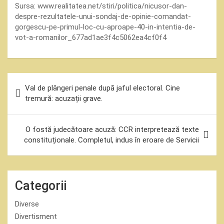
Sursa:
www.realitatea.net/stiri/politica/nicusor-dan-
despre-rezultatele-unui-sondaj-de-opinie-comandat-
gorgescu-pe-primul-loc-cu-aproape-40-in-intentia-de-
vot-a-romanilor_677ad1ae3f4c5062ea4cf0f4
Navigare
Val de plângeri penale după jaful electoral. Cine
în
tremură: acuzații grave.
articole
O fostă judecătoare acuză: CCR interpretează texte
constituționale. Completul, indus în eroare de Servicii
Categorii
Diverse
Divertisment