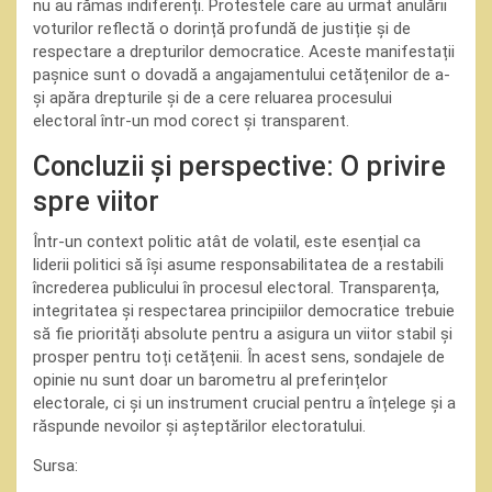
nu au rămas indiferenți. Protestele care au urmat anulării
voturilor reflectă o dorință profundă de justiție și de
respectare a drepturilor democratice. Aceste manifestații
pașnice sunt o dovadă a angajamentului cetățenilor de a-
și apăra drepturile și de a cere reluarea procesului
electoral într-un mod corect și transparent.
Concluzii și perspective: O privire
spre viitor
Într-un context politic atât de volatil, este esențial ca
liderii politici să își asume responsabilitatea de a restabili
încrederea publicului în procesul electoral. Transparența,
integritatea și respectarea principiilor democratice trebuie
să fie priorități absolute pentru a asigura un viitor stabil și
prosper pentru toți cetățenii. În acest sens, sondajele de
opinie nu sunt doar un barometru al preferințelor
electorale, ci și un instrument crucial pentru a înțelege și a
răspunde nevoilor și așteptărilor electoratului.
Sursa: