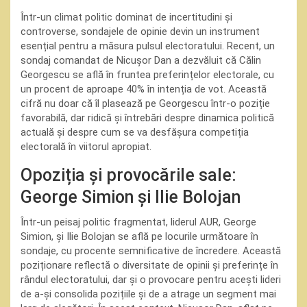
Într-un climat politic dominat de incertitudini și
controverse, sondajele de opinie devin un instrument
esențial pentru a măsura pulsul electoratului. Recent, un
sondaj comandat de Nicușor Dan a dezvăluit că Călin
Georgescu se află în fruntea preferințelor electorale, cu
un procent de aproape 40% în intenția de vot. Această
cifră nu doar că îl plasează pe Georgescu într-o poziție
favorabilă, dar ridică și întrebări despre dinamica politică
actuală și despre cum se va desfășura competiția
electorală în viitorul apropiat.
Opoziția și provocările sale:
George Simion și Ilie Bolojan
Într-un peisaj politic fragmentat, liderul AUR, George
Simion, și Ilie Bolojan se află pe locurile următoare în
sondaje, cu procente semnificative de încredere. Această
poziționare reflectă o diversitate de opinii și preferințe în
rândul electoratului, dar și o provocare pentru acești lideri
de a-și consolida pozițiile și de a atrage un segment mai