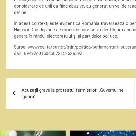
considerate de unii ca fiind abuzive, au generat un val de reacț
deține.
În acest context, este evident că România traversează o perioa
Nicușor Dan depinde de modul în care se va desfășura aceast
genera în rândul electoratului și al partidelor politice.
Sursa:
www.realitatea.net/stiri/politica/parlamentarii-suveran
dan_69492d0150db07215862e592
Navigare
Acuzații grave la protestul fermierilor: „Guvernul ne
în
ignoră”
articole