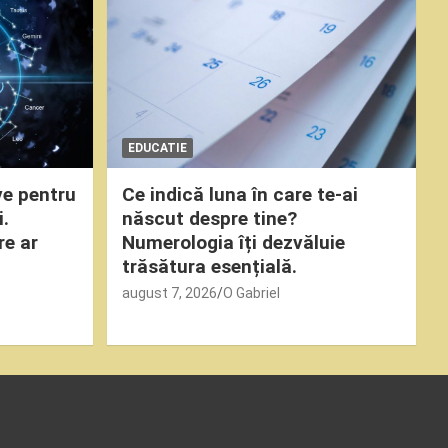
EDUCATIE
ve pentru
Ce indică luna în care te-ai
i.
născut despre tine?
re ar
Numerologia îți dezvăluie
trăsătura esențială.
august 7, 2026
O Gabriel