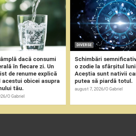
DIVERSE
ntâmplă dacă consumi
Schimbări semnificati
ală în fiecare zi. Un
o zodie la sfârșitul luni
nist de renume explică
Aceștia sunt nativii ca
 acestui obicei asupra
putea să piardă totul.
ului tău.
august 7, 2026
O Gabriel
026
O Gabriel