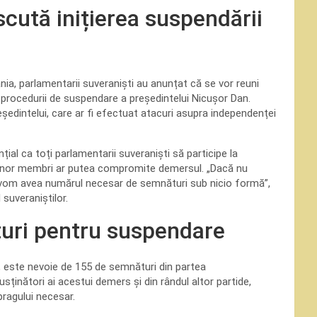
scută inițierea suspendării
ia, parlamentarii suveraniști au anunțat că se vor reuni
 procedurii de suspendare a președintelui Nicușor Dan.
ședintelui, care ar fi efectuat atacuri asupra independenței
al ca toți parlamentarii suveraniști să participe la
ea unor membri ar putea compromite demersul. „Dacă nu
 vom avea numărul necesar de semnături sub nicio formă”,
suveraniștilor.
uri pentru suspendare
i, este nevoie de 155 de semnături din partea
ținători ai acestui demers și din rândul altor partide,
pragului necesar.