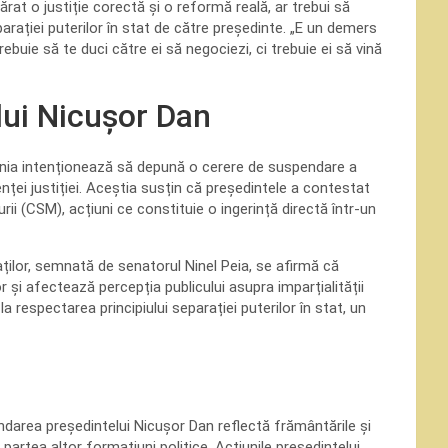
ărat o justiție corectă și o reformă reală, ar trebui să
arației puterilor în stat de către președinte. „E un demers
buie să te duci către ei să negociezi, ci trebuie ei să vină
lui Nicușor Dan
ânia intenționează să depună o cerere de suspendare a
ței justiției. Aceștia susțin că președintele a contestat
urii (CSM), acțiuni ce constituie o ingerință directă într-un
ților, semnată de senatorul Ninel Peia, se afirmă că
 și afectează percepția publicului asupra imparțialității
la respectarea principiului separației puterilor în stat, un
endarea președintelui Nicușor Dan reflectă frământările și
 partea altor formațiuni politice. Acțiunile președintelui,