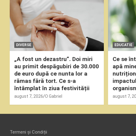
DIVERSE
EDUCATIE
„A fost un dezastru”. Doi miri
Ce se î
au primit despăgubiri de 30.000
apă miner
de euro după ce nunta lor a
nutrițio
rămas fără tort. Ce s-a
impactul
întâmplat în ziua festivității
organism
august 7, 2026
O Gabriel
august 7, 2
Termeni și Condiții