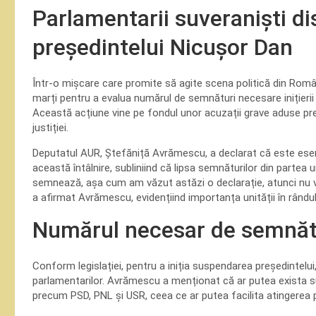
Parlamentarii suveraniști di
președintelui Nicușor Dan
Într-o mișcare care promite să agite scena politică din Român
marți pentru a evalua numărul de semnături necesare inițierii
Această acțiune vine pe fondul unor acuzații grave aduse pre
justiției.
Deputatul AUR, Ștefăniță Avrămescu, a declarat că este esenți
această întâlnire, subliniind că lipsa semnăturilor din part
semnează, așa cum am văzut astăzi o declarație, atunci nu
a afirmat Avrămescu, evidențiind importanța unității în rândul 
Numărul necesar de semnăt
Conform legislației, pentru a iniția suspendarea președintelu
parlamentarilor. Avrămescu a menționat că ar putea exista sus
precum PSD, PNL și USR, ceea ce ar putea facilita atingerea 