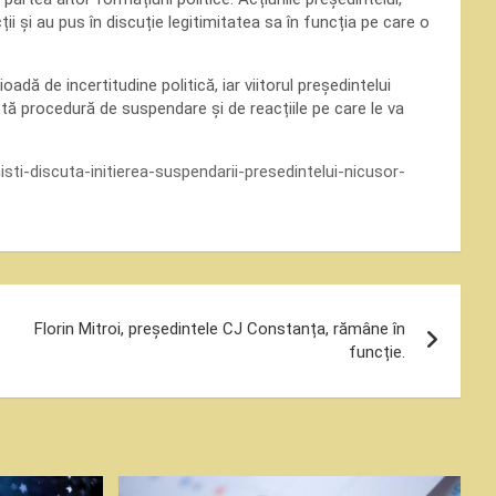
ii și au pus în discuție legitimitatea sa în funcția pe care o
dă de incertitudine politică, iar viitorul președintelui
ă procedură de suspendare și de reacțiile pe care le va
isti-discuta-initierea-suspendarii-presedintelui-nicusor-
Florin Mitroi, președintele CJ Constanța, rămâne în
funcție.