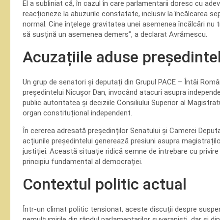
El a subliniat că, în cazul în care parlamentarii doresc cu adev
reacționeze la abuzurile constatate, inclusiv la încălcarea sep
normal. Cine înțelege gravitatea unei asemenea încălcări nu tre
să susțină un asemenea demers”, a declarat Avrămescu.
Acuzațiile aduse președinte
Un grup de senatori și deputați din Grupul PACE – Întâi Rom
președintelui Nicușor Dan, invocând atacuri asupra independen
public autoritatea și deciziile Consiliului Superior al Magistrat
organ constituțional independent.
În cererea adresată președinților Senatului și Camerei Deputa
acțiunile președintelui generează presiuni asupra magistraților
justiției. Această situație ridică semne de întrebare cu privire 
principiu fundamental al democrației.
Contextul politic actual
Într-un climat politic tensionat, aceste discuții despre susp
nemulțumirile din rândul parlamentarilor suveraniști, dar și din