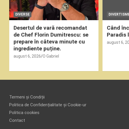
DIVERSE
DIVERTISM
Desertul de vară recomandat
Când înc
de Chef Florin Dumitrescu: se
Paradis 
prepare în câteva minute cu
august 6, 2
ingrediente puține.
august 6, 2026
O Gabriel
Termeni și Condiții
Politica de Confidențialitate și Cookie-ur
Politica cookies
Contact