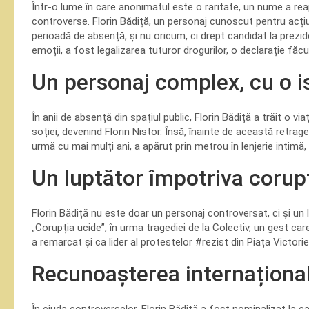
Într-o lume în care anonimatul este o raritate, un nume a reap
controverse. Florin Bădiță, un personaj cunoscut pentru acțiun
perioadă de absență, și nu oricum, ci drept candidat la prezid
emoții, a fost legalizarea tuturor drogurilor, o declarație făc
Un personaj complex, cu o is
În anii de absență din spațiul public, Florin Bădiță a trăit o vi
soției, devenind Florin Nistor. Însă, înainte de această retrag
urmă cu mai mulți ani, a apărut prin metrou în lenjerie intimă
Un luptător împotriva corupț
Florin Bădiță nu este doar un personaj controversat, ci și un 
„Corupția ucide”, în urma tragediei de la Colectiv, un gest car
a remarcat și ca lider al protestelor #rezist din Piața Victori
Recunoașterea internaționa