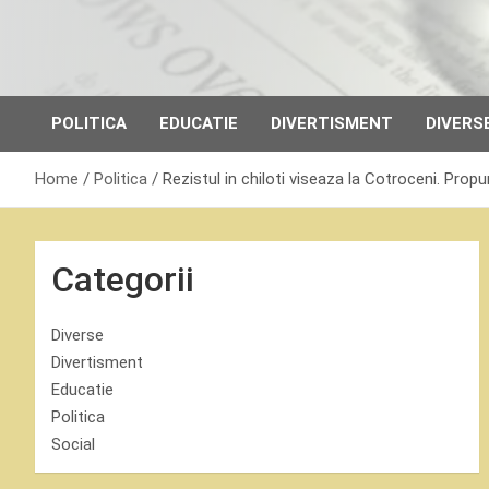
Skip
to
content
POLITICA
EDUCATIE
DIVERTISMENT
DIVERS
Home
Politica
Rezistul in chiloti viseaza la Cotroceni. Propun
Categorii
Diverse
Divertisment
Educatie
Politica
Social