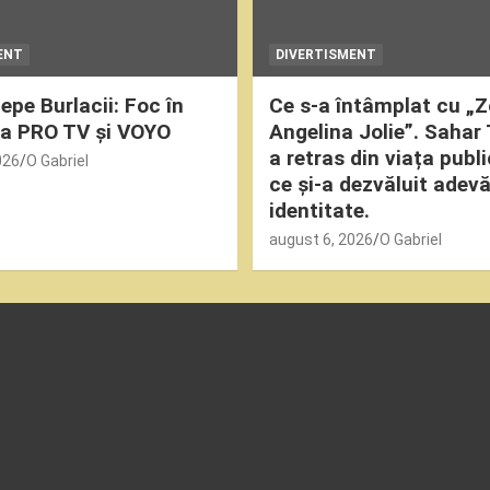
ENT
DIVERTISMENT
epe Burlacii: Foc în
Ce s-a întâmplat cu „
la PRO TV și VOYO
Angelina Jolie”. Sahar 
a retras din viața publ
026
O Gabriel
ce și-a dezvăluit adev
identitate.
august 6, 2026
O Gabriel