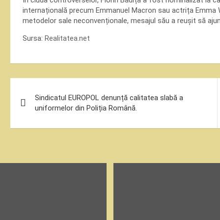
În ciuda controverselor, Florin Bădiță a fost nominalizat la ca
internațională precum Emmanuel Macron sau actrița Emma W
metodelor sale neconvenționale, mesajul său a reușit să ajung
Sursa:
Realitatea.net
Navigare
Sindicatul EUROPOL denunță calitatea slabă a
în
uniformelor din Poliția Română.
articole