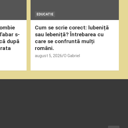
EDUCATIE
Zombie
Cum se scrie corect: lubeniță
Tabar s-
sau lebeniță? Întrebarea cu
ică după
care se confruntă mulți
ărata
români.
august 5, 2026
O Gabriel