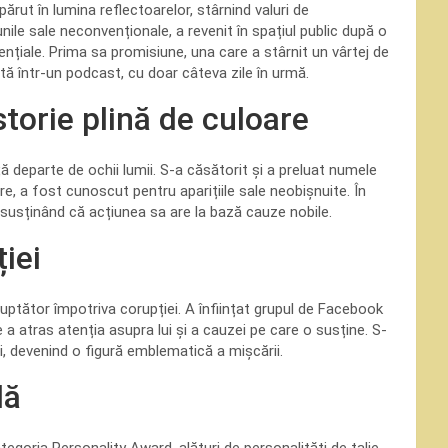
ărut în lumina reflectoarelor, stârnind valuri de
ile sale neconvenționale, a revenit în spațiul public după o
ențiale. Prima sa promisiune, una care a stârnit un vârtej de
ută într-un podcast, cu doar câteva zile în urmă.
torie plină de culoare
ață departe de ochii lumii. S-a căsătorit și a preluat numele
ere, a fost cunoscut pentru aparițiile sale neobișnuite. În
, susținând că acțiunea sa are la bază cauze nobile.
iei
luptător împotriva corupției. A înființat grupul de Facebook
e a atras atenția asupra lui și a cauzei pe care o susține. S-
ei, devenind o figură emblematică a mișcării.
lă