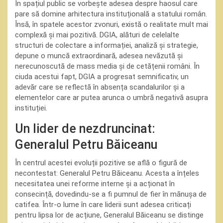
În spațiul public se vorbește adesea despre haosul care
pare să domine arhitectura instituțională a statului român.
Însă, în spatele acestor zvonuri, există o realitate mult mai
complexă și mai pozitivă. DGIA, alături de celelalte
structuri de colectare a informației, analiză și strategie,
depune o muncă extraordinară, adesea nevăzută și
nerecunoscută de mass media și de cetățenii români. În
ciuda acestui fapt, DGIA a progresat semnificativ, un
adevăr care se reflectă în absența scandalurilor și a
elementelor care ar putea arunca o umbră negativă asupra
instituției.
Un lider de nezdruncinat:
Generalul Petru Băiceanu
În centrul acestei evoluții pozitive se află o figură de
necontestat: Generalul Petru Băiceanu. Acesta a înțeles
necesitatea unei reforme interne și a acționat în
consecință, dovedindu-se a fi pumnul de fier în mănușa de
catifea. Într-o lume în care liderii sunt adesea criticați
pentru lipsa lor de acțiune, Generalul Băiceanu se distinge