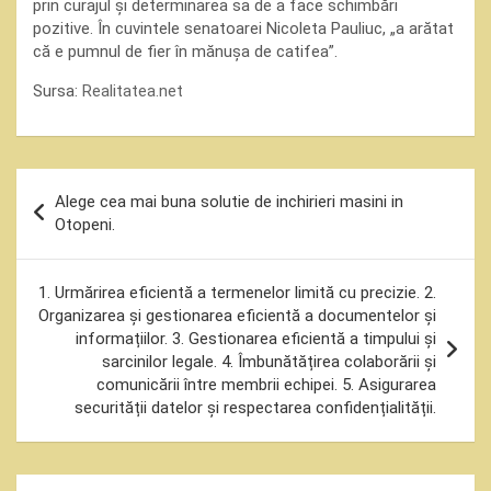
prin curajul și determinarea sa de a face schimbări
pozitive. În cuvintele senatoarei Nicoleta Pauliuc, „a arătat
că e pumnul de fier în mănușa de catifea”.
Sursa:
Realitatea.net
Navigare
Alege cea mai buna solutie de inchirieri masini in
în
Otopeni.
articole
1. Urmărirea eficientă a termenelor limită cu precizie. 2.
Organizarea și gestionarea eficientă a documentelor și
informațiilor. 3. Gestionarea eficientă a timpului și
sarcinilor legale. 4. Îmbunătățirea colaborării și
comunicării între membrii echipei. 5. Asigurarea
securității datelor și respectarea confidențialității.