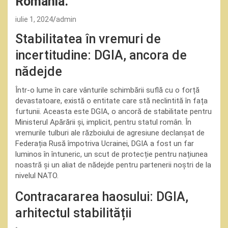
România.
iulie 1, 2024
admin
Stabilitatea în vremuri de
incertitudine: DGIA, ancora de
nădejde
Într-o lume în care vânturile schimbării suflă cu o forță
devastatoare, există o entitate care stă neclintită în fața
furtunii. Aceasta este DGIA, o ancoră de stabilitate pentru
Ministerul Apărării și, implicit, pentru statul român. În
vremurile tulburi ale războiului de agresiune declanșat de
Federația Rusă împotriva Ucrainei, DGIA a fost un far
luminos în întuneric, un scut de protecție pentru națiunea
noastră și un aliat de nădejde pentru partenerii noștri de la
nivelul NATO.
Contracararea haosului: DGIA,
arhitectul stabilității