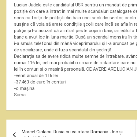
Lucian Judele este candidatul USR pentru un mandat de primar
poziție din care a intrat în mai multe scandaluri catalogate d
scos cu forța de polițiști din baia unei școli din sector, acol
susține că voia să arate condițiile școlii care încă se afla în 
poliție și l-a acuzat că a intrat peste copii în baie, iar edilul
banc a avut loc în luna martie. După un scandal monstru în ti
i-a smuls telefonul din mână viceprimarului și l-a aruncat pe 
de socializare, unde difuza scandalul din ședință.
Declarația sa de avere ridică multe semne de întrebare, având
numai 116 lei, cel mai probabil o eroare de redactare care nu
lei în conturi și o mașină personală. CE AVERE ARE LUCIAN 
-venit anual de 116 lei
-37.463 de euro în conturi
-o mașină
Sursa:
Navigare
Marcel Ciolacu: Rusia nu va ataca Romania. Joc și