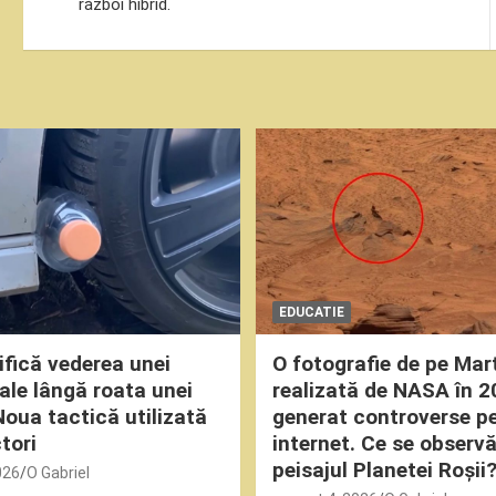
în
război hibrid.
articole
EDUCATIE
fică vederea unei
O fotografie de pe Mar
oale lângă roata unei
realizată de NASA în 2
Noua tactică utilizată
generat controverse p
tori
internet. Ce se observă
peisajul Planetei Roșii
026
O Gabriel