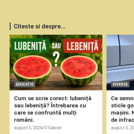
Citeste si despre...
EDUCATIE
DIVERSE
Cum se scrie corect: lubeniță
Ce semni
sau lebeniță? Întrebarea cu
sticle g
care se confruntă mulți
mașini. 
români.
de infrac
august 5, 2026
O Gabriel
august 5, 2