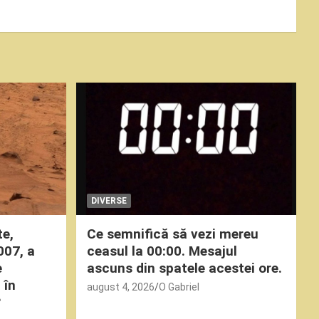
DIVERSE
te,
Ce semnifică să vezi mereu
007, a
ceasul la 00:00. Mesajul
e
ascuns din spatele acestei ore.
 în
august 4, 2026
O Gabriel
?