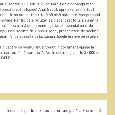
 al sectorului 3. Din 2020 ocupă funcția de viceprimar,
e presă drept „stupide”.Anul trecut, spre exemplu, a fost
o unde filma cu telefonul fără să aibă aprobare. Viceprimarul
renovare. Pentru că a refuzat să plece, directorul a sunat la
 a fost scos afară de oamenii legii. Un alt scandal cu iz de
mpul unei ședințe de Consiliu local, președintele de ședință
geam. Și de această dată, Lucian Judele era live pe rețelele
 în vedere că venitul anual trecut în document ajunge la
 a mai fost însă corectată. Are în schimb și peste 37.000 de
JUDELE:
Înscrierile pentru noi posturi militare până la 3 iunie.